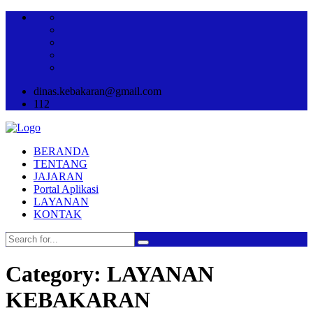
dinas.kebakaran@gmail.com
112
BERANDA
TENTANG
JAJARAN
Portal Aplikasi
LAYANAN
KONTAK
Category: LAYANAN
KEBAKARAN